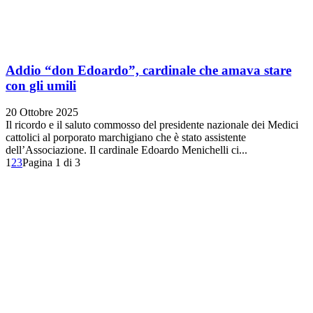
Addio “don Edoardo”, cardinale che amava stare
con gli umili
20 Ottobre 2025
Il ricordo e il saluto commosso del presidente nazionale dei Medici
cattolici al porporato marchigiano che è stato assistente
dell’Associazione. Il cardinale Edoardo Menichelli ci...
1
2
3
Pagina 1 di 3