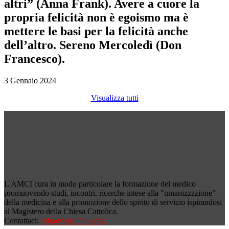
altri” (Anna Frank). Avere a cuore la
propria felicità non è egoismo ma è
mettere le basi per la felicità anche
dell’altro. Sereno Mercoledì (Don
Francesco).
3 Gennaio 2024
Visualizza tutti
L'AMCI cura in modo particolare la formazione del medico
promuovendo studi, incontri, ricerche intese alla "umanizzazione"
della medicina e alla promozione dello spirito di servizio ispirandosi
al Magistero della Chiesa Cattolica.
Contattaci:
info@amciitalia.org